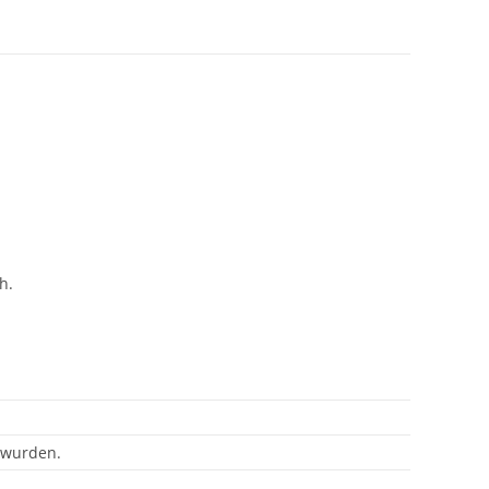
h.
t wurden.