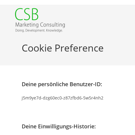
Zum
Inhalt
springen
Cookie Preference
Deine persönliche Benutzer-ID:
j5m9ye7d-dzg60ec0-z87zfbd6-5w5r4nh2
Deine Einwilligungs-Historie: