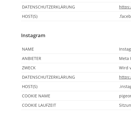
DATENSCHUTZERKLÄRUNG
https
HOST(S)
.face
Instagram
NAME
Insta
ANBIETER
Meta P
ZWECK
Wird 
DATENSCHUTZERKLÄRUNG
https
HOST(S)
.inst
COOKIE NAME
pigeo
COOKIE LAUFZEIT
Sitzu